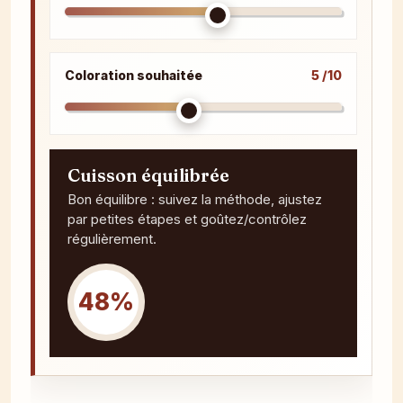
Coloration souhaitée
5 /10
Cuisson équilibrée
Bon équilibre : suivez la méthode, ajustez
par petites étapes et goûtez/contrôlez
régulièrement.
48%