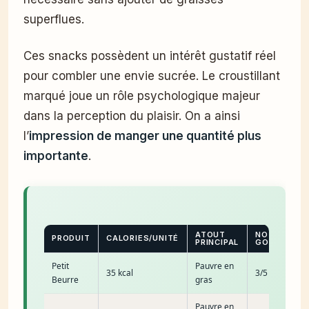
superflues.
Ces snacks possèdent un intérêt gustatif réel
pour combler une envie sucrée. Le croustillant
marqué joue un rôle psychologique majeur
dans la perception du plaisir. On a ainsi
l’
impression de manger une quantité plus
importante
.
ATOUT
NOTE
PRODUIT
CALORIES/UNITÉ
PRINCIPAL
GOURMAND
Petit
Pauvre en
35 kcal
3/5
Beurre
gras
Pauvre en