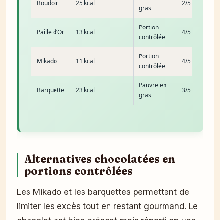
Boudoir
25 kcal
2/5
gras
Portion
Paille d’Or
13 kcal
4/5
contrôlée
Portion
Mikado
11 kcal
4/5
contrôlée
Pauvre en
Barquette
23 kcal
3/5
gras
Alternatives chocolatées en
portions contrôlées
Les Mikado et les barquettes permettent de
limiter les excès tout en restant gourmand. Le