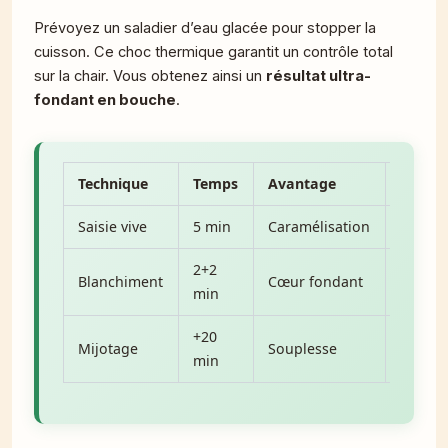
Prévoyez un saladier d’eau glacée pour stopper la
cuisson. Ce choc thermique garantit un contrôle total
sur la chair. Vous obtenez ainsi un
résultat ultra-
fondant en bouche
.
Technique
Temps
Avantage
Risque
Saisie vive
5 min
Caramélisation
Caout
2+2
Blanchiment
Cœur fondant
Fadeur
min
+20
Mijotage
Souplesse
Réduct
min