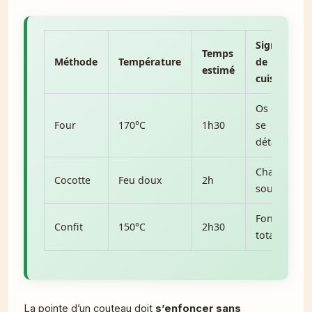
Signe
Temps
Méthode
Température
de
estimé
cuisson
Os qui
Four
170°C
1h30
se
détache
Chair
Cocotte
Feu doux
2h
souple
Fondant
Confit
150°C
2h30
total
La pointe d’un couteau doit
s’enfoncer sans