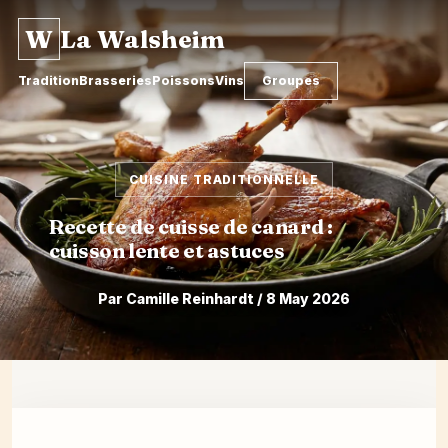
W
La Walsheim
Tradition
Brasseries
Poissons
Vins
Groupes
CUISINE TRADITIONNELLE
Recette de cuisse de canard :
cuisson lente et astuces
Par Camille Reinhardt / 8 May 2026
Skip
to
content