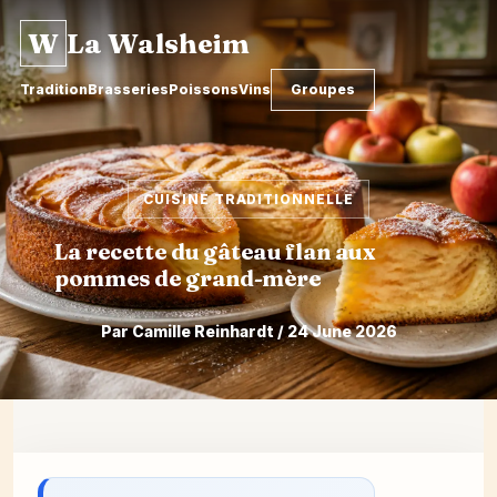
W
La Walsheim
Tradition
Brasseries
Poissons
Vins
Groupes
CUISINE TRADITIONNELLE
La recette du gâteau flan aux
pommes de grand-mère
Par Camille Reinhardt / 24 June 2026
Skip
to
content