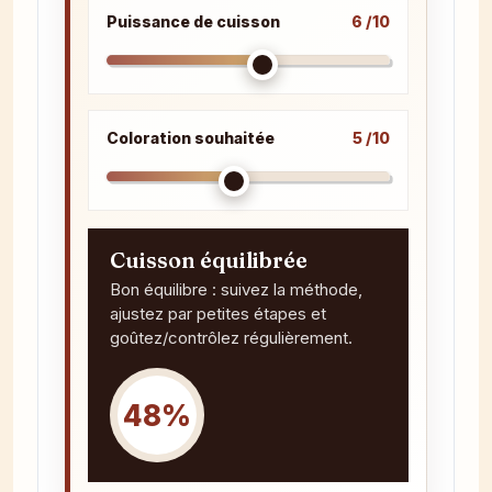
Puissance de cuisson
6 /10
Coloration souhaitée
5 /10
Cuisson équilibrée
Bon équilibre : suivez la méthode,
ajustez par petites étapes et
goûtez/contrôlez régulièrement.
48%