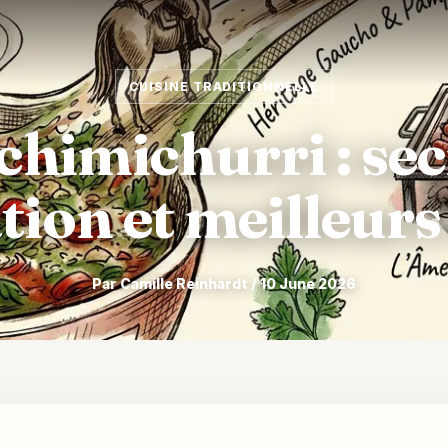
CUISINE TRADITIONNELLE
chimichurri : sec
tion et meilleurs
Par Camille Reinhardt / 10 June 2026