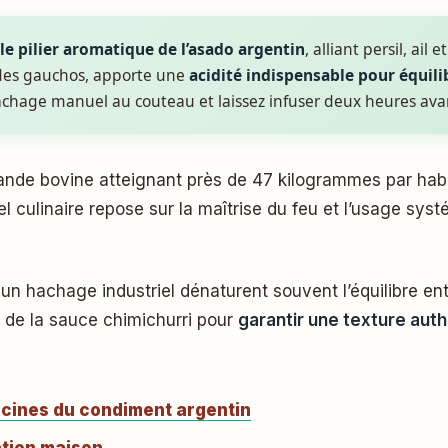
 le pilier aromatique de l’asado argentin
, alliant persil, ail
é des gauchos, apporte une
acidité indispensable pour équili
hachage manuel au couteau et laissez infuser deux heures ava
ande bovine atteignant près de 47 kilogrammes par hab
uel culinaire repose sur la maîtrise du feu et l’usage s
n hachage industriel dénaturent souvent l’équilibre entr
s de la sauce chimichurri pour
garantir une texture auth
racines du condiment argentin