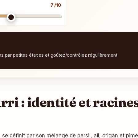
7 /10
tez par petites étapes et goûtez/contrôlez régulièrement.
ri : identité et racin
n, se définit par son mélange de persil, ail, origan et p