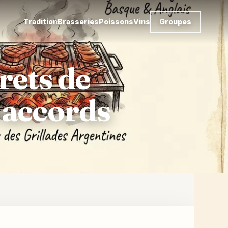
Tradition
Brasseries
Poissons
Vins
Groupes
rets de
 accords