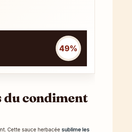
49%
es du condiment
iment. Cette sauce herbacée
sublime les