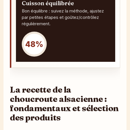
Cuisson équilibrée
Bon équilibre : suivez la méthode, ajustez
par petites étapes et goûtez/contrôlez
régulièrement.
48%
La recette de la
choucroute alsacienne :
fondamentaux et sélection
des produits