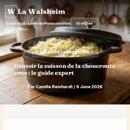
W
La Walsheim
Tradition
Brasseries
Poissons
Vins
Groupes
BRASSERIES ALSACIENNES
Réussir la cuisson de la choucroute
crue : le guide expert
Par Camille Reinhardt / 6 June 2026
Skip
to
content