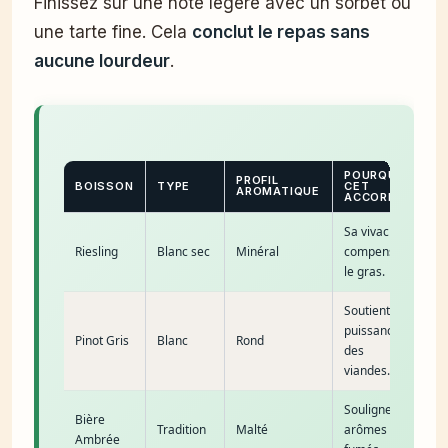
Finissez sur une note légère avec un sorbet ou
une tarte fine. Cela
conclut le repas sans
aucune lourdeur
.
POURQUOI
PROFIL
BOISSON
TYPE
CET
AROMATIQUE
ACCORD ?
Sa vivacité
Riesling
Blanc sec
Minéral
compense
le gras.
Soutient la
puissance
Pinot Gris
Blanc
Rond
des
viandes.
Souligne les
Bière
Tradition
Malté
arômes
Ambrée