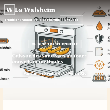
W
La Walsheim
Tradition
Brasseries
Poissons
Vins
Groupes
CUISINE TRADITIONNELLE
Cuisson des saucisses au four :
conseils et méthodes
Par Camille Reinhardt / 7 June 2026
Skip
to
content