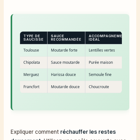
TYPE DE
SAUCE
ACCOMPAGNEMENT
SAUCISSE
RECOMMANDÉE
IDÉAL
Toulouse
Moutarde forte
Lentilles vertes
Chipolata
Sauce moutarde
Purée maison
Merguez
Harissa douce
Semoule fine
Francfort
Moutarde douce
Choucroute
Expliquer comment
réchauffer les restes