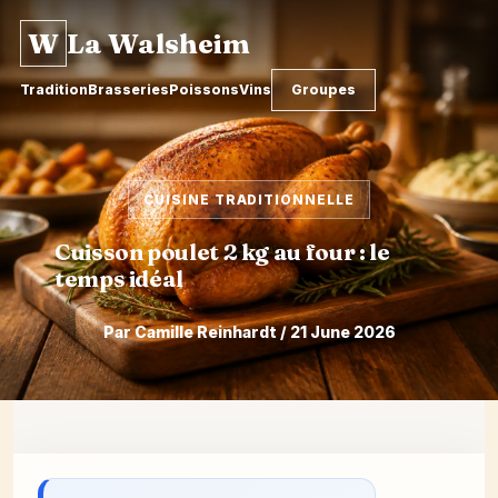
W
La Walsheim
Tradition
Brasseries
Poissons
Vins
Groupes
CUISINE TRADITIONNELLE
Cuisson poulet 2 kg au four : le
temps idéal
Par Camille Reinhardt / 21 June 2026
Skip
to
content