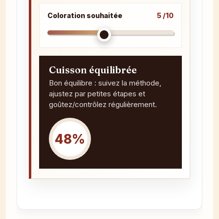
Coloration souhaitée
5 /10
Cuisson équilibrée
Bon équilibre : suivez la méthode,
ajustez par petites étapes et
goûtez/contrôlez régulièrement.
48%