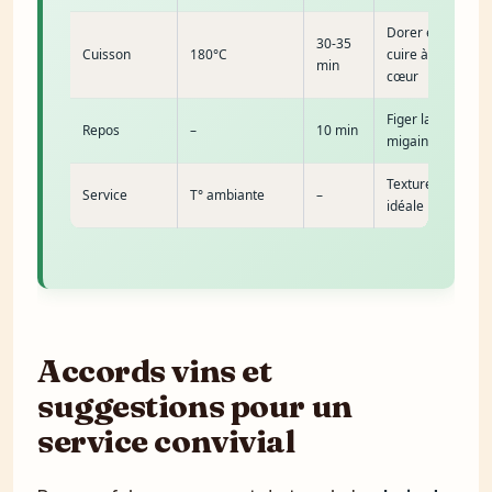
Dorer et
30-35
Cuisson
180°C
cuire à
min
cœur
Figer la
Repos
–
10 min
migaine
Texture
Service
T° ambiante
–
idéale
Accords vins et
suggestions pour un
service convivial