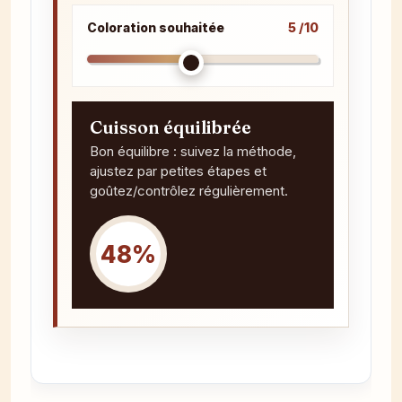
Coloration souhaitée
5 /10
Cuisson équilibrée
Bon équilibre : suivez la méthode,
ajustez par petites étapes et
goûtez/contrôlez régulièrement.
48%