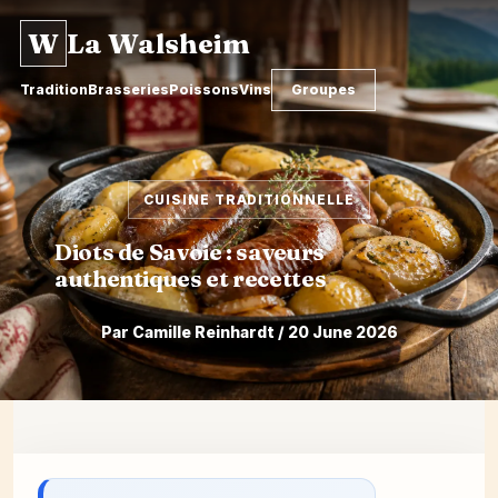
W
La Walsheim
Tradition
Brasseries
Poissons
Vins
Groupes
CUISINE TRADITIONNELLE
Diots de Savoie : saveurs
authentiques et recettes
Par Camille Reinhardt / 20 June 2026
Skip
to
content