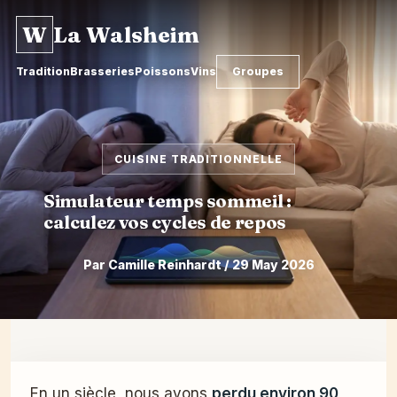
W
La Walsheim
Tradition
Brasseries
Poissons
Vins
Groupes
CUISINE TRADITIONNELLE
Simulateur temps sommeil :
calculez vos cycles de repos
Par Camille Reinhardt / 29 May 2026
Skip
to
content
En un siècle, nous avons
perdu environ 90