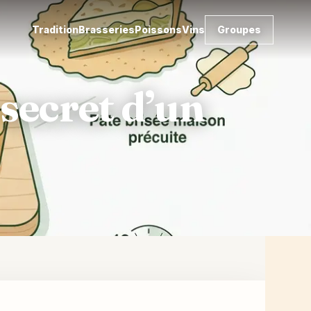
Tradition
Brasseries
Poissons
Vins
Groupes
 secret d’un