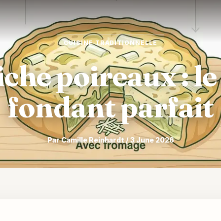
CUISINE TRADITIONNELLE
che poireaux : le
fondant parfait
Par Camille Reinhardt / 3 June 2026