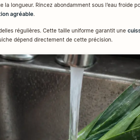
 la longueur. Rincez abondamment sous l’eau froide pour
ion agréable
.
elles régulières. Cette taille uniforme garantit une
cuis
quiche dépend directement de cette précision.