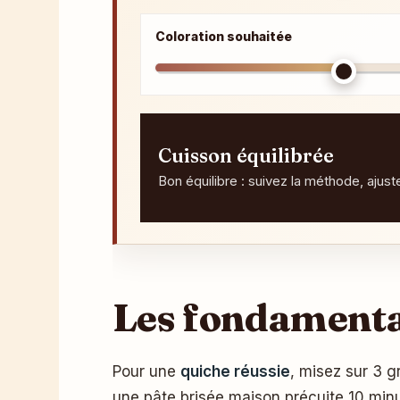
Coloration souhaitée
Cuisson équilibrée
Bon équilibre : suivez la méthode, ajus
Les fondamentau
Pour une
quiche réussie
, misez sur 3 g
une pâte brisée maison précuite 10 minu