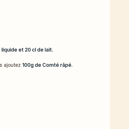
quide et 20 cl de lait.
is ajoutez
100g de Comté râpé
.