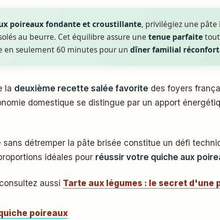
ux poireaux fondante et croustillante
, privilégiez une pât
solés au beurre. Cet équilibre assure une
tenue parfaite
tout
re en seulement 60 minutes pour un
dîner familial réconfor
e la
deuxième recette salée favorite
des foyers françai
tronomie domestique se distingue par un apport énergéti
e sans détremper la pâte brisée constitue un défi techni
 proportions idéales pour
réussir votre quiche aux poir
 consultez aussi
Tarte aux légumes : le secret d'une 
quiche poireaux