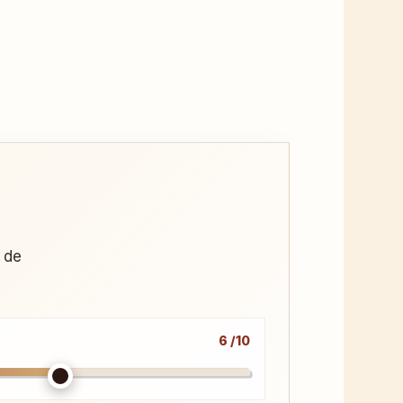
u de
6 /10