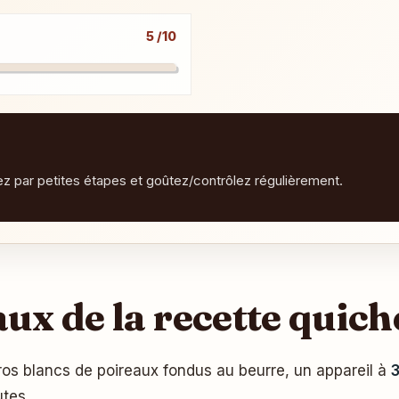
5 /10
tez par petites étapes et goûtez/contrôlez régulièrement.
x de la recette quich
ros blancs de poireaux fondus au beurre, un appareil à
tes.