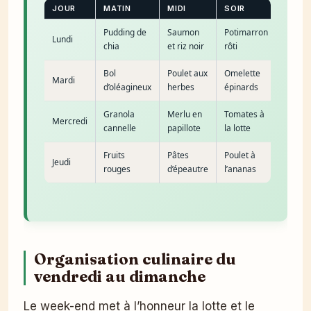
JOUR
MATIN
MIDI
SOIR
Pudding de
Saumon
Potimarron
Lundi
chia
et riz noir
rôti
Bol
Poulet aux
Omelette
Mardi
d’oléagineux
herbes
épinards
Granola
Merlu en
Tomates à
Mercredi
cannelle
papillote
la lotte
Fruits
Pâtes
Poulet à
Jeudi
rouges
d’épeautre
l’ananas
Organisation culinaire du
vendredi au dimanche
Le week-end met à l’honneur la lotte et le