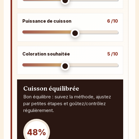
Puissance de cuisson
6 /10
Coloration souhaitée
5 /10
Cuisson équilibrée
Bon équilibre : suivez la méthode, ajustez
par petites étapes et goûtez/contrôlez
régulièrement.
48%