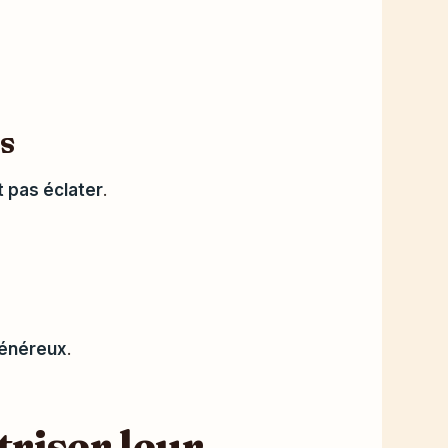
s
t pas éclater
.
généreux
.
triser leur