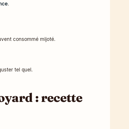
ence
.
souvent consommé mijoté.
guster tel quel.
yard : recette