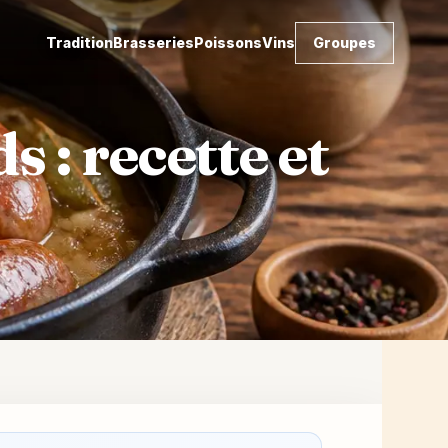
Tradition
Brasseries
Poissons
Vins
Groupes
s : recette et