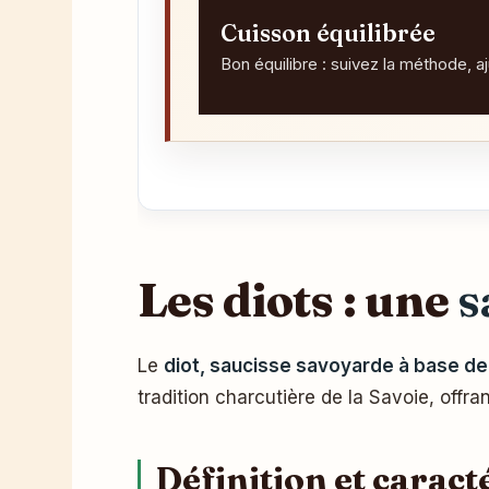
Cuisson équilibrée
Bon équilibre : suivez la méthode, a
Les diots : une
s
Le
diot, saucisse savoyarde à base de
tradition charcutière de la Savoie, offr
Définition et caract