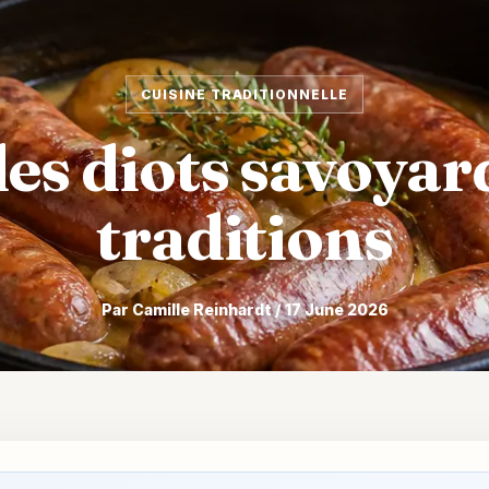
CUISINE TRADITIONNELLE
es diots savoyard
traditions
Par Camille Reinhardt / 17 June 2026