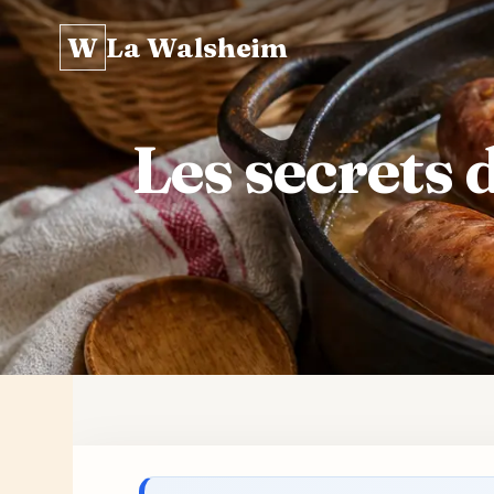
W
La Walsheim
Les secrets d
Skip
to
content