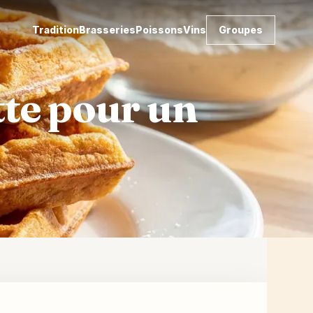
Tradition
Brasseries
Poissons
Vins
Groupes
tte pour un