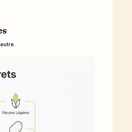
es
neutre
.