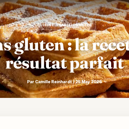
CUISINE TRADITIONNELLE
s gluten : la rece
résultat parfait
Par Camille Reinhardt / 25 May 2026