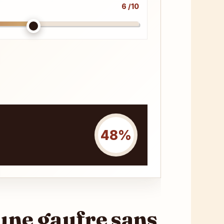
6 /10
48%
 une gaufre sans