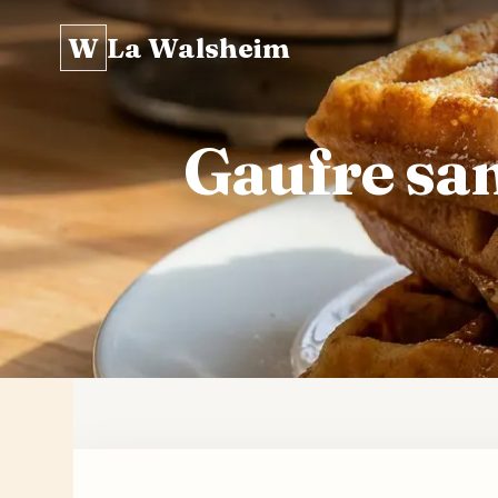
W
La Walsheim
Gaufre san
Skip
to
content