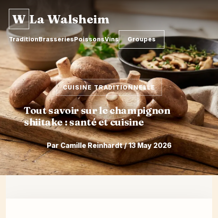
W
La Walsheim
Tradition
Brasseries
Poissons
Vins
Groupes
CUISINE TRADITIONNELLE
Tout savoir sur le champignon
shiitake : santé et cuisine
Par Camille Reinhardt / 13 May 2026
Skip
to
content