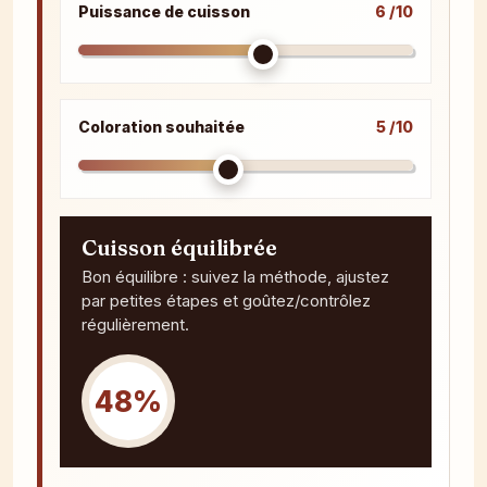
Puissance de cuisson
6 /10
Coloration souhaitée
5 /10
Cuisson équilibrée
Bon équilibre : suivez la méthode, ajustez
par petites étapes et goûtez/contrôlez
régulièrement.
48%