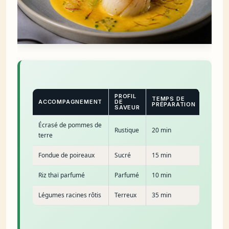
PROFIL
NOTE
TEMPS DE
ACCOMPAGNEMENT
DE
DU
PRÉPARATION
SAVEUR
CHEF
Écrasé de pommes de
Rustique
20 min
terre
Fondue de poireaux
Sucré
15 min
Riz thaï parfumé
Parfumé
10 min
Légumes racines rôtis
Terreux
35 min
**