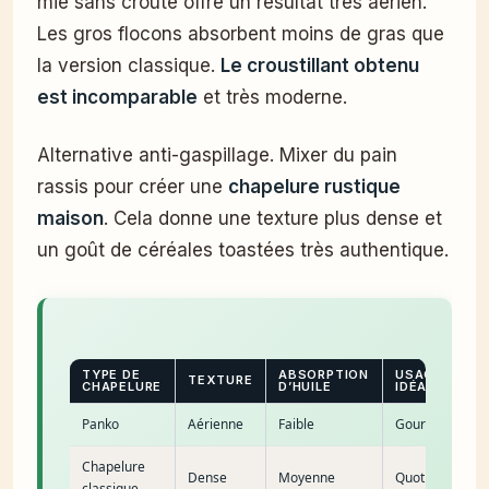
mie sans croûte offre un résultat très aérien.
Les gros flocons absorbent moins de gras que
la version classique.
Le croustillant obtenu
est incomparable
et très moderne.
Alternative anti-gaspillage. Mixer du pain
rassis pour créer une
chapelure rustique
maison
. Cela donne une texture plus dense et
un goût de céréales toastées très authentique.
TYPE DE
ABSORPTION
USAGE
TEXTURE
CHAPELURE
D’HUILE
IDÉAL
Panko
Aérienne
Faible
Gourmet
Chapelure
Dense
Moyenne
Quotidien
classique