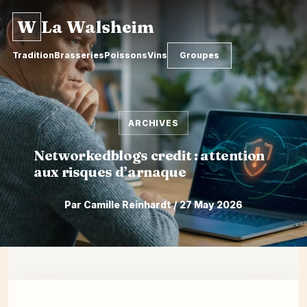
W
La Walsheim
Tradition
Brasseries
Poissons
Vins
Groupes
ARCHIVES
Networkedblogs credit : attention
aux risques d’arnaque
Par Camille Reinhardt / 27 May 2026
Skip
to
content